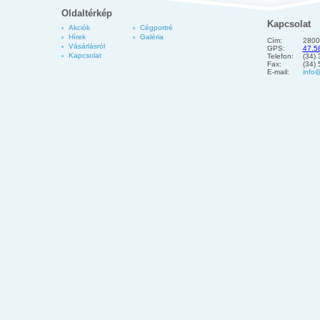
Oldaltérkép
Kapcsolat
Akciók
Cégportré
Hírek
Galéria
Cím:
2800
Vásárlásról
GPS:
47.5
Kapcsolat
Telefon:
(34)
Fax:
(34)
E-mail:
info