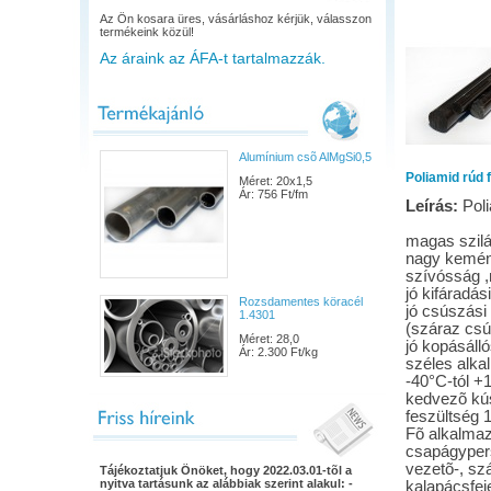
Az Ön kosara üres, vásárláshoz kérjük, válasszon
termékeink közül!
Az áraink az ÁFA-t tartalmazzák.
Alumínium csõ AlMgSi0,5
Poliamid rúd 
Méret: 20x1,5
Ár: 756 Ft/fm
Leírás:
Poli
magas szilá
nagy kemén
szívósság ,
jó kifáradás
Rozsdamentes köracél
jó csúszási
1.4301
(száraz csú
Méret: 28,0
jó kopásáll
Ár: 2.300 Ft/kg
széles alka
-40°C-tól +
kedvezõ kús
feszültség 
Fõ alkalmazá
csapágypers
vezetõ-, szá
Tájékoztatjuk Önöket, hogy 2022.03.01-tõl a
nyitva tartásunk az alábbiak szerint alakul: -
kalapácsfej