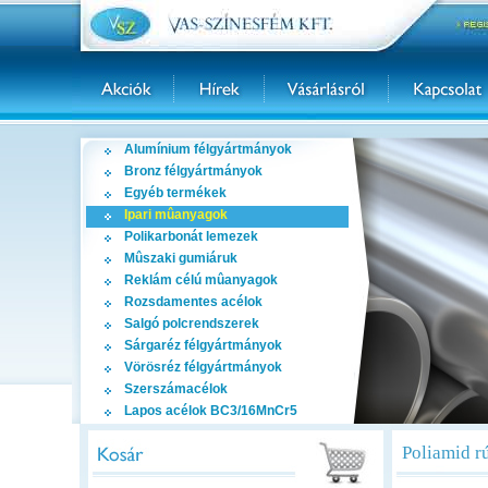
Alumínium félgyártmányok
Bronz félgyártmányok
Egyéb termékek
Ipari mûanyagok
Polikarbonát lemezek
Mûszaki gumiáruk
Reklám célú mûanyagok
Rozsdamentes acélok
Salgó polcrendszerek
Sárgaréz félgyártmányok
Vörösréz félgyártmányok
Szerszámacélok
Lapos acélok BC3/16MnCr5
Poliamid r