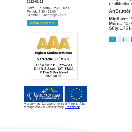
2022-02-22
szállítóele
Hétfõ - Csütörtök: 7:30 - 16:00
Ár(Bruttó):
Péntek: 7:30 - 15:00
Szombat - Vasárnap: Zárva
Minõség:
P
tovább olvasom
Méret:
40,0
>>
Súly:
1.75 k
<
A projekt az Európai Unió és a Magyar Állam
támogatásával valósult meg.
Részletek