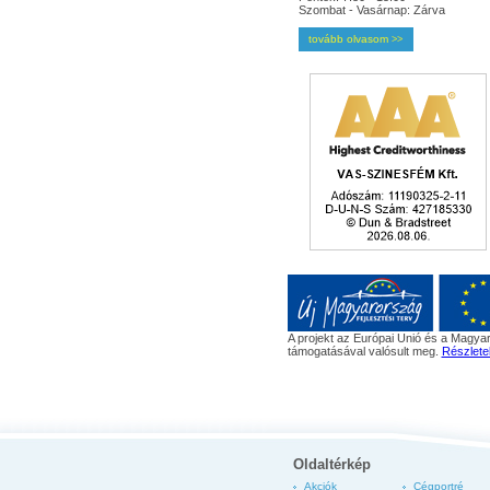
Szombat - Vasárnap: Zárva
tovább olvasom
>>
A projekt az Európai Unió és a Magyar
támogatásával valósult meg.
Részlete
Oldaltérkép
Akciók
Cégportré