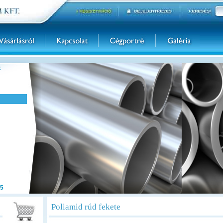
k
5
Poliamid rúd fekete