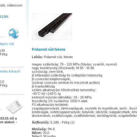
rjük, válasszon
zzák.
lapos rúd
Poliamid rúd fekete
x30
Ft/kg
Leírás:
Poliamid rúd, fekete
magas szilárdság: 70 - 110 MPa (folyási, szakító, nyomó)
nagy keménység (Rockwell): M 85 - M 98
ntes köracél
szívósság ,nem törik,
jó kifáradási szilárdság és csillapítási képesség,
jó csúszási tulajdonságok,
0,0
(száraz csúszás simított és köszörült acélon)
Ft/kg
jó kopásállóság
széles alkalmazási hõmérséklet tartomány:
-40°C-tól +140°C-ig
kedvezõ kúszási ellenállás: 18 - 26 MPa
feszültség 1% nyúláshoz 1000 h alatt.
Fõ alkalmazási területek:
csapágyperselyek, támcsapágyak, vezeték és kopólécek, tartó-, feszítõ
kötélcsigák, kötélcsigaperselyek; bütykök; ütközõk; kalapácsfejek; le
lánckerekek; szállítócsigák; szállítóelemek; tömítõgyûrûk; szigetelõel
03.01-tõl a
nt alakul: -
Ár(Bruttó):
5.188.- Ft/kg (1)
Minõség:
PA-6
Méret:
20,0
Súly:
0.38 kg/fm