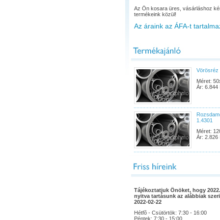
Az Ön kosara üres, vásárláshoz ké
termékeink közül!
Az áraink az ÁFA-t tartalma
Vörösréz 
Méret: 50
Ár: 6.844 
Rozsdame
1.4301
Méret: 12
Ár: 2.826 
Tájékoztatjuk Önöket, hogy 2022.
nyitva tartásunk az alábbiak szeri
2022-02-22
Hétfõ - Csütörtök: 7:30 - 16:00
Péntek: 7:30 - 15:00