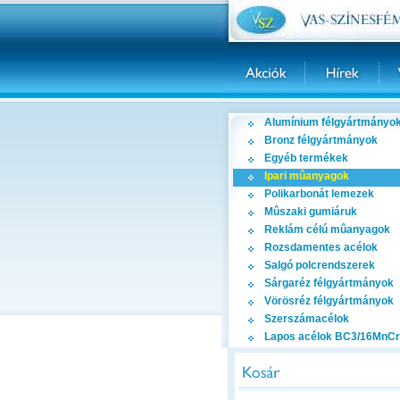
Alumínium félgyártmányo
Bronz félgyártmányok
Egyéb termékek
Ipari mûanyagok
Polikarbonát lemezek
Mûszaki gumiáruk
Reklám célú mûanyagok
Rozsdamentes acélok
Salgó polcrendszerek
Sárgaréz félgyártmányok
Vörösréz félgyártmányok
Szerszámacélok
Lapos acélok BC3/16MnCr