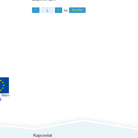
<
>
kg
Kosárba
 Állam
k
Kapcsolat