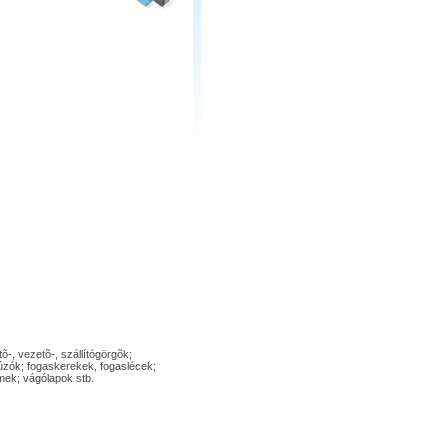
-, vezetõ-, szállítógörgõk;
húzók; fogaskerekek, fogaslécek;
emek; vágólapok stb.