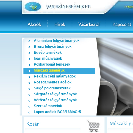
Alumínium félgyártmányok
Bronz félgyártmányok
Egyéb termékek
Ipari mûanyagok
Polikarbonát lemezek
Mûszaki gumiáruk
Reklám célú mûanyagok
Rozsdamentes acélok
Salgó polcrendszerek
Sárgaréz félgyártmányok
Vörösréz félgyártmányok
Szerszámacélok
Lapos acélok BC3/16MnCr5
Mûszaki g