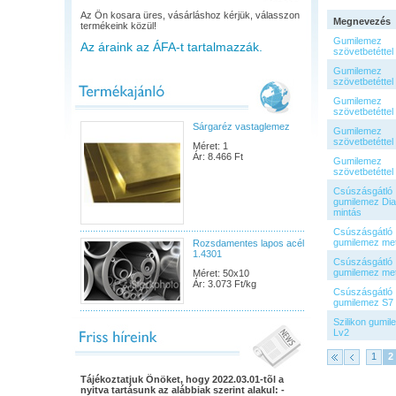
Az Ön kosara üres, vásárláshoz kérjük, válasszon
Megnevezés
termékeink közül!
Gumilemez
Az áraink az ÁFA-t tartalmazzák.
szövetbetéttel
Gumilemez
szövetbetéttel
Gumilemez
szövetbetéttel
Sárgaréz vastaglemez
Gumilemez
szövetbetéttel
Méret: 1
Ár: 8.466 Ft
Gumilemez
szövetbetéttel
Csúszásgátló
gumilemez Di
mintás
Csúszásgátló
gumilemez me
Rozsdamentes lapos acél
1.4301
Csúszásgátló
gumilemez me
Méret: 50x10
Ár: 3.073 Ft/kg
Csúszásgátló
gumilemez S7
Szilikon gumi
Lv2
1
2
Tájékoztatjuk Önöket, hogy 2022.03.01-tõl a
nyitva tartásunk az alábbiak szerint alakul: -