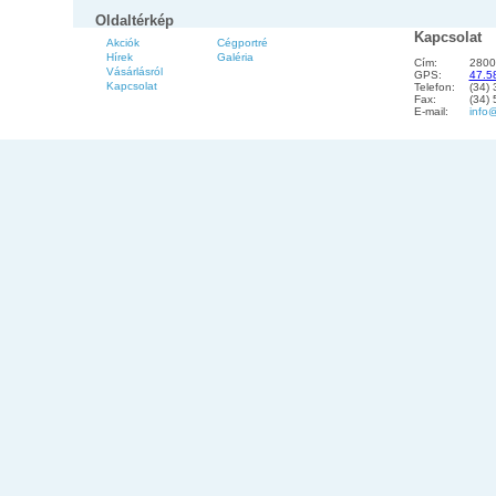
Oldaltérkép
Kapcsolat
Akciók
Cégportré
Hírek
Galéria
Cím:
2800
Vásárlásról
GPS:
47.5
Kapcsolat
Telefon:
(34)
Fax:
(34)
E-mail:
info