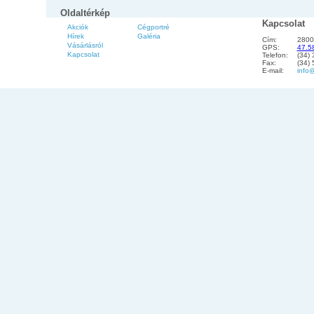
Oldaltérkép
Kapcsolat
Akciók
Cégportré
Hírek
Galéria
Cím:
2800
Vásárlásról
GPS:
47.5
Kapcsolat
Telefon:
(34)
Fax:
(34)
E-mail:
info