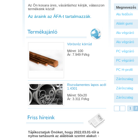
Az Ön kosara üres, vásárláshoz kérjük, válasszon
Megnevezés
termékeink közül!
Alu fedõsín
Az áraink az ÁFA-t tartalmazzák.
Alátét gumi
Alu végzáró
Alu végzáró
Vörösréz körrúd
Méret: 100
PC végzáró
Ár: 7.949 Ft/kg
PC végzáró
PC H-profil
Zárószalag
Rozsdamentes lapos acél
Zárószalag
1.4301
Méret: 50x20
Zárószalag
Ár: 3.311 Ft/kg
1
2
Tájékoztatjuk Önöket, hogy 2022.03.01-tõl a
nyitva tartásunk az alábbiak szerint alakul: -