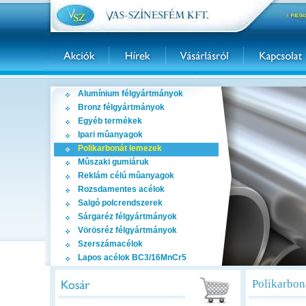
Alumínium félgyártmányok
Bronz félgyártmányok
Egyéb termékek
Ipari mûanyagok
Polikarbonát lemezek
Mûszaki gumiáruk
Reklám célú mûanyagok
Rozsdamentes acélok
Salgó polcrendszerek
Sárgaréz félgyártmányok
Vörösréz félgyártmányok
Szerszámacélok
Lapos acélok BC3/16MnCr5
Polikarbon