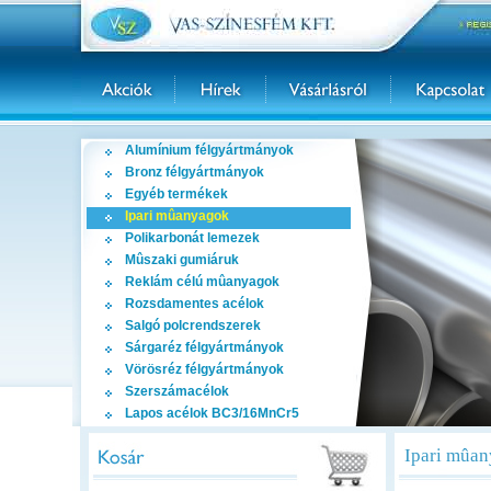
Alumínium félgyártmányok
Bronz félgyártmányok
Egyéb termékek
Ipari mûanyagok
Polikarbonát lemezek
Mûszaki gumiáruk
Reklám célú mûanyagok
Rozsdamentes acélok
Salgó polcrendszerek
Sárgaréz félgyártmányok
Vörösréz félgyártmányok
Szerszámacélok
Lapos acélok BC3/16MnCr5
Ipari mûa