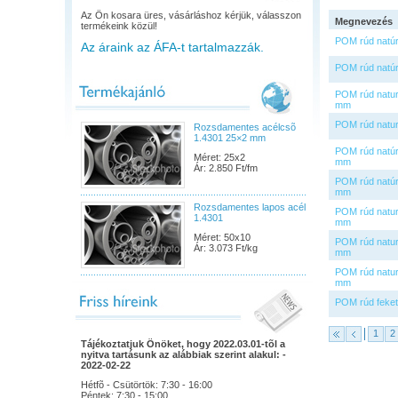
Az Ön kosara üres, vásárláshoz kérjük, válasszon
Megnevezés
termékeink közül!
POM rúd natú
Az áraink az ÁFA-t tartalmazzák.
POM rúd natú
POM rúd natur
mm
POM rúd natu
Rozsdamentes acélcsõ
1.4301 25×2 mm
POM rúd natúr
Méret: 25x2
mm
Ár: 2.850 Ft/fm
POM rúd natúr
mm
Rozsdamentes lapos acél
POM rúd natur
1.4301
mm
Méret: 50x10
POM rúd natur
Ár: 3.073 Ft/kg
mm
POM rúd natur
mm
POM rúd feket
1
2
Tájékoztatjuk Önöket, hogy 2022.03.01-tõl a
nyitva tartásunk az alábbiak szerint alakul: -
2022-02-22
Hétfõ - Csütörtök: 7:30 - 16:00
Péntek: 7:30 - 15:00