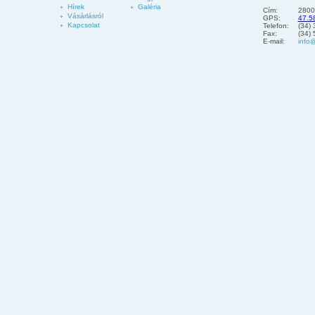
Hírek
Galéria
Cím:
2800
Vásárlásról
GPS:
47.5
Kapcsolat
Telefon:
(34)
Fax:
(34)
E-mail:
info