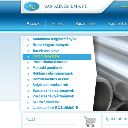
Alumínium félgyártmányok
Bronz félgyártmányok
Egyéb termékek
Ipari mûanyagok
Polikarbonát lemezek
Mûszaki gumiáruk
Reklám célú mûanyagok
Rozsdamentes acélok
Salgó polcrendszerek
Sárgaréz félgyártmányok
Vörösréz félgyártmányok
Szerszámacélok
Lapos acélok BC3/16MnCr5
Ipari mûan