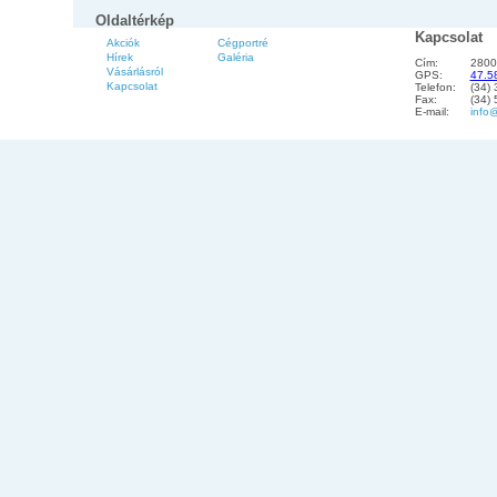
Oldaltérkép
Kapcsolat
Akciók
Cégportré
Hírek
Galéria
Cím:
2800
Vásárlásról
GPS:
47.5
Kapcsolat
Telefon:
(34)
Fax:
(34)
E-mail:
info