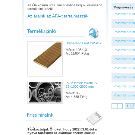
Az Ön kosara üres, vásárláshoz kérjük, válasszon
Megnevezés
termékeink közül!
Poliamid rúd n
Az áraink az ÁFA-t tartalmazzák.
Poliamid rúd n
Poliamid rúd n
Poliamid rúd n
Bronz lapos rúd CuSn12
Méret: 103×13
Poliamid rúd n
Ár: 11.804 Ft/kg
Poliamid rúd n
Poliamid rúd n
Poliamid rúd n
POM lemez fekete Lv
Poliamid rúd n
35×1000×2000 mm
Méret: 35
Poliamid rúd n
Ár: 4.688 Ft/kg
1
2
Tájékoztatjuk Önöket, hogy 2022.03.01-tõl a
nyitva tartásunk az alábbiak szerint alakul: -