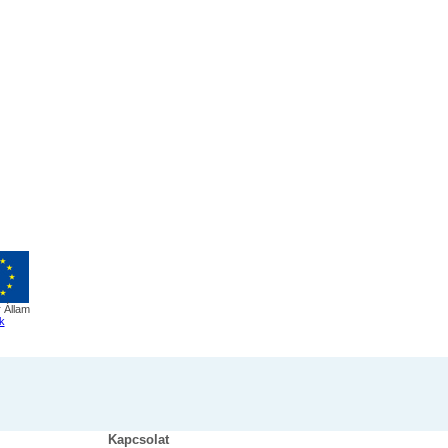
 Állam
k
Kapcsolat