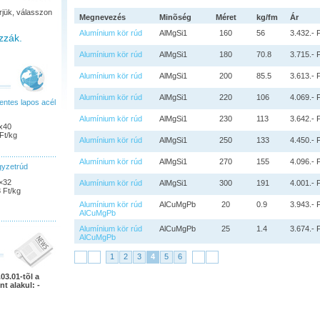
rjük, válasszon
Megnevezés
Minõség
Méret
kg/fm
Ár
Alumínium kör rúd
AlMgSi1
160
56
3.432.- 
zzák.
Alumínium kör rúd
AlMgSi1
180
70.8
3.715.- 
Alumínium kör rúd
AlMgSi1
200
85.5
3.613.- 
Alumínium kör rúd
AlMgSi1
220
106
4.069.- 
ntes lapos acél
Alumínium kör rúd
AlMgSi1
230
113
3.642.- 
x40
Ft/kg
Alumínium kör rúd
AlMgSi1
250
133
4.450.- 
Alumínium kör rúd
AlMgSi1
270
155
4.096.- 
gyzetrúd
×32
Alumínium kör rúd
AlMgSi1
300
191
4.001.- 
 Ft/kg
Alumínium kör rúd
AlCuMgPb
20
0.9
3.943.- 
AlCuMgPb
Alumínium kör rúd
AlCuMgPb
25
1.4
3.674.- 
AlCuMgPb
1
2
3
4
5
6
03.01-tõl a
nt alakul: -