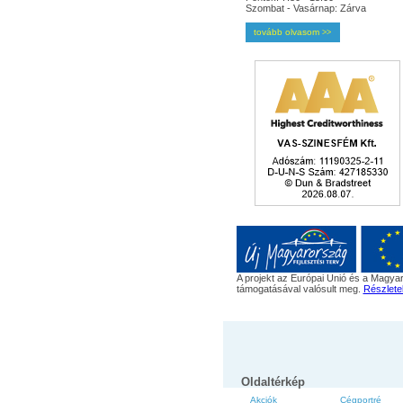
Szombat - Vasárnap: Zárva
tovább olvasom
>>
A projekt az Európai Unió és a Magyar
támogatásával valósult meg.
Részlete
Oldaltérkép
Akciók
Cégportré