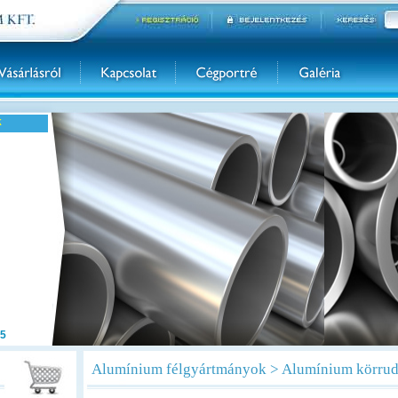
k
5
Alumínium félgyártmányok > Alumínium körru