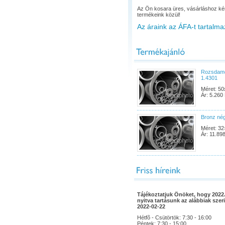
Az Ön kosara üres, vásárláshoz ké
termékeink közül!
Az áraink az ÁFA-t tartalma
Rozsdame
1.4301
Méret: 50
Ár: 5.260 
Bronz né
Méret: 32
Ár: 11.898
Tájékoztatjuk Önöket, hogy 2022.
nyitva tartásunk az alábbiak szeri
2022-02-22
Hétfõ - Csütörtök: 7:30 - 16:00
Péntek: 7:30 - 15:00