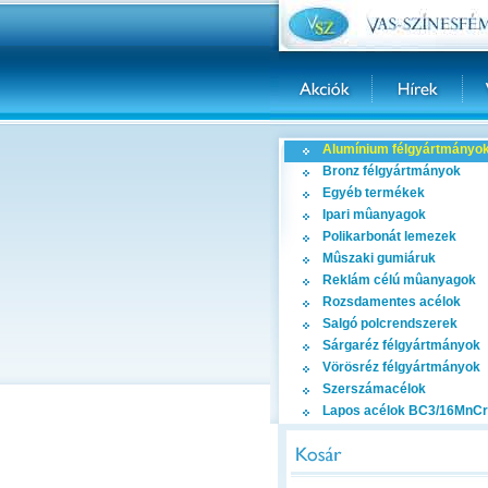
Alumínium félgyártmányo
Bronz félgyártmányok
Egyéb termékek
Ipari mûanyagok
Polikarbonát lemezek
Mûszaki gumiáruk
Reklám célú mûanyagok
Rozsdamentes acélok
Salgó polcrendszerek
Sárgaréz félgyártmányok
Vörösréz félgyártmányok
Szerszámacélok
Lapos acélok BC3/16MnCr