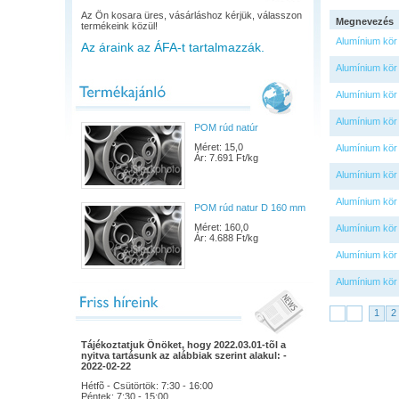
Az Ön kosara üres, vásárláshoz kérjük, válasszon
Megnevezés
termékeink közül!
Alumínium kör
Az áraink az ÁFA-t tartalmazzák.
Alumínium kör
Alumínium kör
Alumínium kör
POM rúd natúr
Méret: 15,0
Alumínium kör
Ár: 7.691 Ft/kg
Alumínium kör
Alumínium kör
POM rúd natur D 160 mm
Méret: 160,0
Alumínium kör
Ár: 4.688 Ft/kg
Alumínium kör
Alumínium kör
1
2
Tájékoztatjuk Önöket, hogy 2022.03.01-tõl a
nyitva tartásunk az alábbiak szerint alakul: -
2022-02-22
Hétfõ - Csütörtök: 7:30 - 16:00
Péntek: 7:30 - 15:00