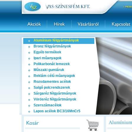
Alumínium félgyártmányok
Bronz félgyártmányok
Egyéb termékek
Ipari mûanyagok
Polikarbonát lemezek
Mûszaki gumiáruk
Reklám célú mûanyagok
Rozsdamentes acélok
Salgó polcrendszerek
Sárgaréz félgyártmányok
Vörösréz félgyártmányok
Szerszámacélok
Lapos acélok BC3/16MnCr5
Alumínium