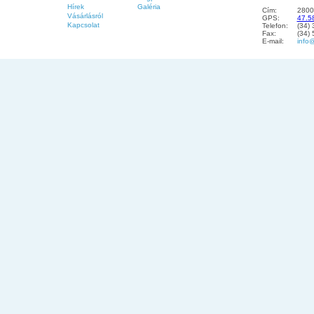
Hírek
Galéria
Cím:
2800
Vásárlásról
GPS:
47.5
Kapcsolat
Telefon:
(34)
Fax:
(34)
E-mail:
info