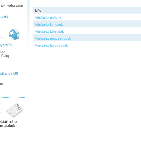
rjük, válasszon
Név
zzák.
Vörösréz csövek
Vörösréz lemezek
Vörösréz körrudak
Vörösréz négyzetrudak
gyzetrúd
Vörösréz lapos rudak
×32
 Ft/kg
ott anya M8
8
db
03.01-tõl a
nt alakul: -