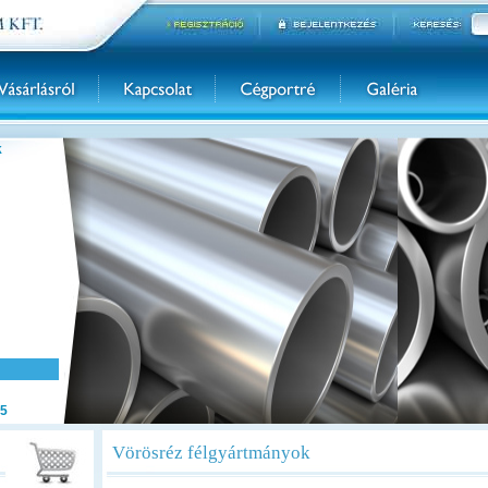
k
5
Vörösréz félgyártmányok