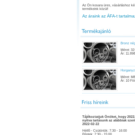
Az Ön kosara üres, vásárláshoz ké
termékeink közül!
Az áraink az ÁFA-t tartalma
Bronz né
Méret: 32
Ár: 11.898
Horganyz
Méret: M
Ár: 10 Ft/
Tájékoztatjuk Önöket, hogy 2022.
nyitva tartásunk az alábbiak szeri
2022-02-22
Hétfõ - Csütörtök: 7:30 - 16:00
Péntek: 7:30 - 15:00