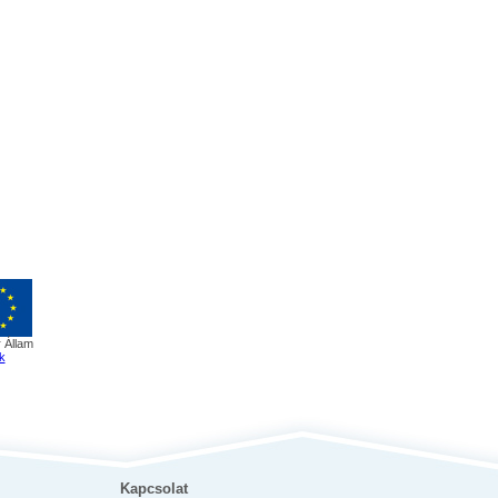
 Állam
k
Kapcsolat