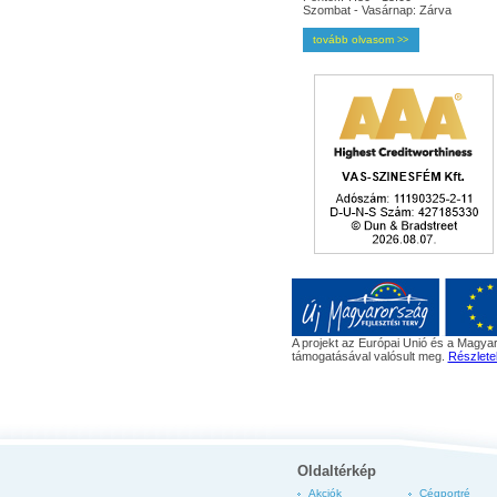
Szombat - Vasárnap: Zárva
tovább olvasom
>>
A projekt az Európai Unió és a Magyar
támogatásával valósult meg.
Részlete
Oldaltérkép
Akciók
Cégportré