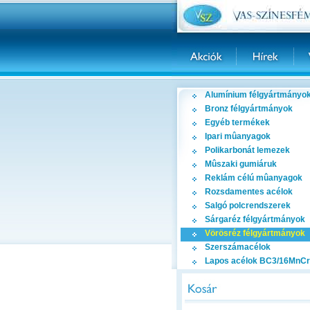
Alumínium félgyártmányo
Bronz félgyártmányok
Egyéb termékek
Ipari mûanyagok
Polikarbonát lemezek
Mûszaki gumiáruk
Reklám célú mûanyagok
Rozsdamentes acélok
Salgó polcrendszerek
Sárgaréz félgyártmányok
Vörösréz félgyártmányok
Szerszámacélok
Lapos acélok BC3/16MnCr