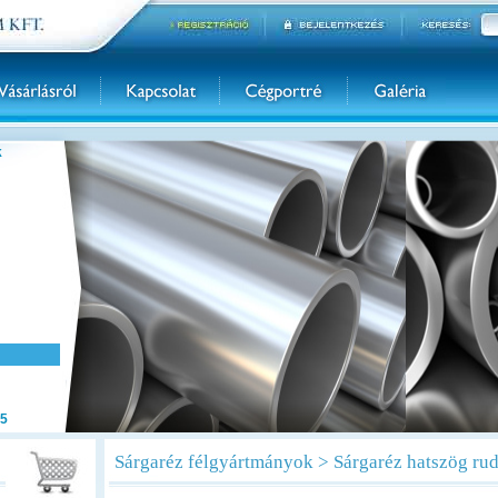
k
5
Sárgaréz félgyártmányok > Sárgaréz hatszög ru