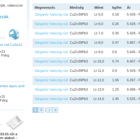
rjük, válasszon
Megnevezés
Minõség
Méret
kg/fm
Ár
Sárgaréz hatszög rúd
CuZn39Pb3
Lt-5,0
0.18
5.429.- 
zzák.
Sárgaréz hatszög rúd
CuZn39Pb3
Lt-6,0
0.26
5.429.- 
Sárgaréz hatszög rúd
CuZn39Pb3
Lt-7,0
0.36
5.429.- 
Sárgaréz hatszög rúd
CuZn39Pb3
Lt-8,0
0.47
5.867.- 
pos rúd CuSn12
×23
Sárgaréz hatszög rúd
CuZn39Pb3
Lt-9,0
0.6
5.645.- 
 Ft/kg
Sárgaréz hatszög rúd
CuZn39Pb3
Lt-10,0
0.74
6.607.- 
Sárgaréz hatszög rúd
CuZn39Pb3
Lt-11,0
0.9
5.429.- 
Sárgaréz hatszög rúd
CuZn39Pb3
Lt-12,0
1.06
6.267.- 
ntes lapos acél
Sárgaréz hatszög rúd
CuZn39Pb3
Lt-13,0
1.25
6.068.- 
x15
Sárgaréz hatszög rúd
CuZn39Pb3
Lt-14,0
1.45
5.525.- 
Ft/kg
1
2
03.01-tõl a
nt alakul: -