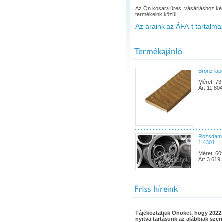
Az Ön kosara üres, vásárláshoz ké
termékeink közül!
Az áraink az ÁFA-t tartalma
Bronz la
Méret: 73
Ár: 11.804
Rozsdame
1.4301
Méret: 60
Ár: 3.619 
Tájékoztatjuk Önöket, hogy 2022.
nyitva tartásunk az alábbiak szeri