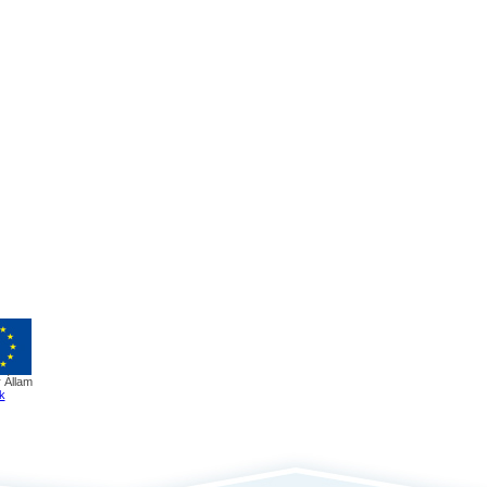
 Állam
k