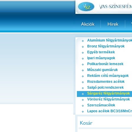
Alumínium félgyártmányo
Bronz félgyártmányok
Egyéb termékek
Ipari mûanyagok
Polikarbonát lemezek
Mûszaki gumiáruk
Reklám célú mûanyagok
Rozsdamentes acélok
Salgó polcrendszerek
Sárgaréz félgyártmányok
Vörösréz félgyártmányok
Szerszámacélok
Lapos acélok BC3/16MnCr