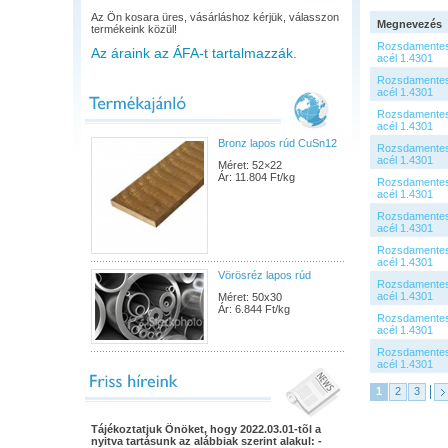
Az Ön kosara üres, vásárláshoz kérjük, válasszon
Megnevezés
termékeink közül!
Rozsdamentes
Az áraink az ÁFA-t tartalmazzák.
acél 1.4301
Rozsdamentes
acél 1.4301
Rozsdamentes
acél 1.4301
Bronz lapos rúd CuSn12
Rozsdamentes
acél 1.4301
Méret: 52×22
Ár: 11.804 Ft/kg
Rozsdamentes
acél 1.4301
Rozsdamentes
acél 1.4301
Rozsdamentes
acél 1.4301
Vörösréz lapos rúd
Rozsdamentes
acél 1.4301
Méret: 50x30
Ár: 6.844 Ft/kg
Rozsdamentes
acél 1.4301
Rozsdamentes
acél 1.4301
1
2
3
Tájékoztatjuk Önöket, hogy 2022.03.01-tõl a
nyitva tartásunk az alábbiak szerint alakul: -