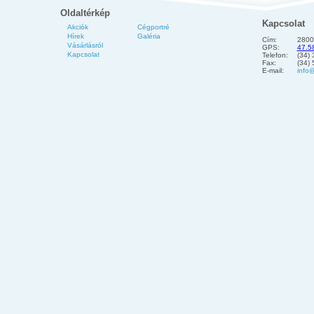
Oldaltérkép
Kapcsolat
Akciók
Cégportré
Hírek
Galéria
Cím:
2800
Vásárlásról
GPS:
47.5
Kapcsolat
Telefon:
(34)
Fax:
(34)
E-mail:
info