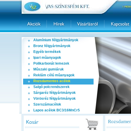
Alumínium félgyártmányok
Bronz félgyártmányok
Egyéb termékek
Ipari mûanyagok
Polikarbonát lemezek
Mûszaki gumiáruk
Reklám célú mûanyagok
Rozsdamentes acélok
Salgó polcrendszerek
Sárgaréz félgyártmányok
Vörösréz félgyártmányok
Szerszámacélok
Lapos acélok BC3/16MnCr5
Rozsdament