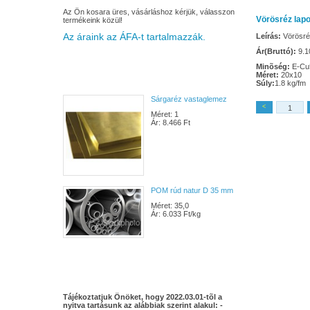
Az Ön kosara üres, vásárláshoz kérjük, válasszon
Vörösréz lapo
termékeink közül!
Az áraink az ÁFA-t tartalmazzák.
Leírás:
Vörösré
Ár(Bruttó):
9.10
Minõség:
E-Cu
Méret:
20x10
Súly:
1.8 kg/fm
Sárgaréz vastaglemez
<
Méret: 1
Ár: 8.466 Ft
POM rúd natur D 35 mm
Méret: 35,0
Ár: 6.033 Ft/kg
Tájékoztatjuk Önöket, hogy 2022.03.01-tõl a
nyitva tartásunk az alábbiak szerint alakul: -