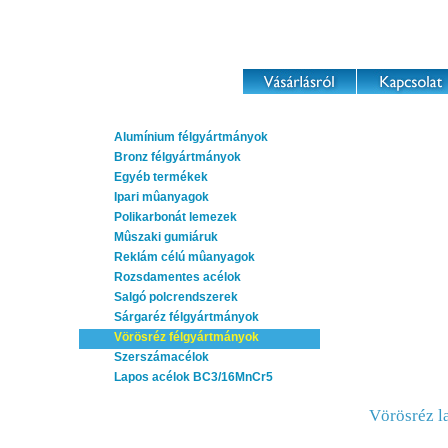
Alumínium félgyártmányok
Bronz félgyártmányok
Egyéb termékek
Ipari mûanyagok
Polikarbonát lemezek
Mûszaki gumiáruk
Reklám célú mûanyagok
Rozsdamentes acélok
Salgó polcrendszerek
Sárgaréz félgyártmányok
Vörösréz félgyártmányok
Szerszámacélok
Lapos acélok BC3/16MnCr5
Vörösréz l