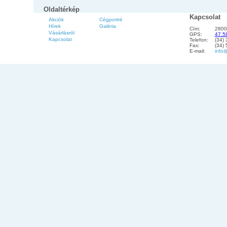
Oldaltérkép
Kapcsolat
Akciók
Cégportré
Hírek
Galéria
Cím:
2800
Vásárlásról
GPS:
47.5
Kapcsolat
Telefon:
(34)
Fax:
(34)
E-mail:
info