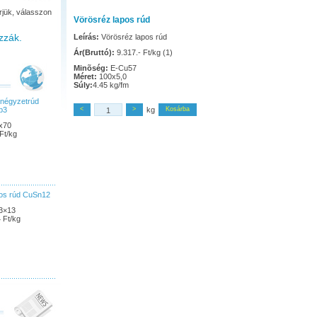
rjük, válasszon
Vörösréz lapos rúd
zzák.
Leírás:
Vörösréz lapos rúd
Ár(Bruttó):
9.317.- Ft/kg (1)
Minõség:
E-Cu57
Méret:
100x5,0
Súly:
4.45 kg/fm
 négyzetrúd
b3
<
>
kg
Kosárba
x70
Ft/kg
pos rúd CuSn12
3×13
 Ft/kg