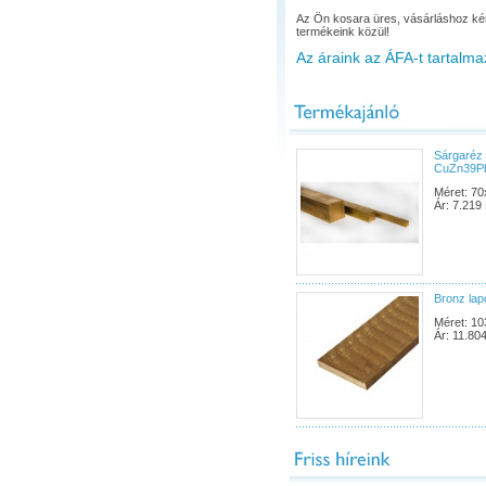
Az Ön kosara üres, vásárláshoz ké
termékeink közül!
Az áraink az ÁFA-t tartalma
Sárgaréz
CuZn39P
Méret: 70
Ár: 7.219 
Bronz la
Méret: 10
Ár: 11.804