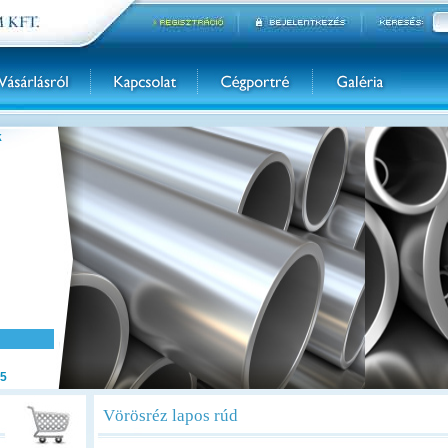
k
5
Vörösréz lapos rúd