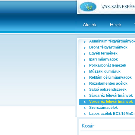
Alumínium félgyártmányo
Bronz félgyártmányok
Egyéb termékek
Ipari mûanyagok
Polikarbonát lemezek
Mûszaki gumiáruk
Reklám célú mûanyagok
Rozsdamentes acélok
Salgó polcrendszerek
Sárgaréz félgyártmányok
Vörösréz félgyártmányok
Szerszámacélok
Lapos acélok BC3/16MnCr