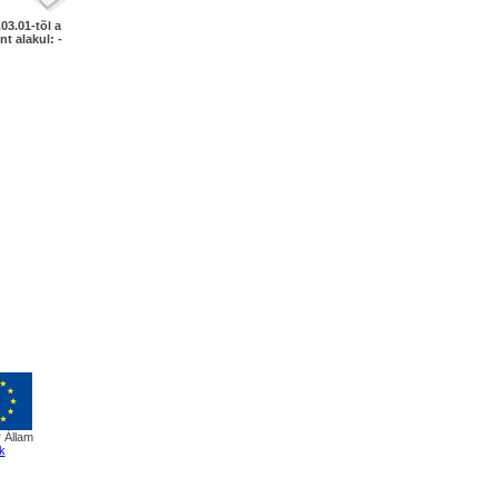
03.01-tõl a
nt alakul: -
 Állam
k