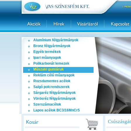
Alumínium félgyártmányok
Bronz félgyártmányok
Egyéb termékek
Ipari mûanyagok
Polikarbonát lemezek
Mûszaki gumiáruk
Reklám célú mûanyagok
Rozsdamentes acélok
Salgó polcrendszerek
Sárgaréz félgyártmányok
Vörösréz félgyártmányok
Szerszámacélok
Lapos acélok BC3/16MnCr5
Csúszásgá