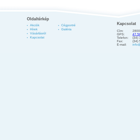
Oldaltérkép
Kapcsolat
Akciók
Cégportré
Hírek
Galéria
Cím:
2800
Vásárlásról
GPS:
47.5
Kapcsolat
Telefon:
(34)
Fax:
(34)
E-mail:
info