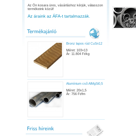
Az Ön kosara üres, vásárláshoz kérjük, válasszon
termékeink közül!
Az áraink az ÁFA-t tartalmazzák.
Bronz lapos rúd CuSn12
Méret: 103×13
Ár: 11.804 Ft/kg
Alumínium csõ AlMgSi0,5
Méret: 20x1,5
Ár: 756 Ft/fm