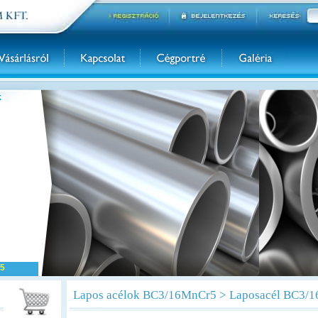
k
5
Lapos acélok BC3/16MnCr5 > Laposacél BC3/