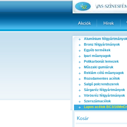
Alumínium félgyártmányo
Bronz félgyártmányok
Egyéb termékek
Ipari mûanyagok
Polikarbonát lemezek
Mûszaki gumiáruk
Reklám célú mûanyagok
Rozsdamentes acélok
Salgó polcrendszerek
Sárgaréz félgyártmányok
Vörösréz félgyártmányok
Szerszámacélok
Lapos acélok BC3/16MnCr