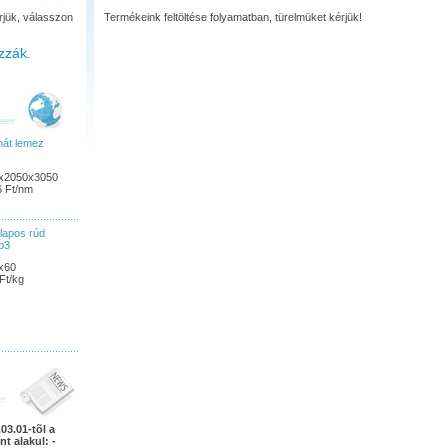
rjük, válasszon
Termékeink feltöltése folyamatban, türelmüket kérjük!
zzák.
nát lemez
0x2050x3050
6 Ft/nm
lapos rúd
b3
x60
Ft/kg
03.01-tõl a
nt alakul: -