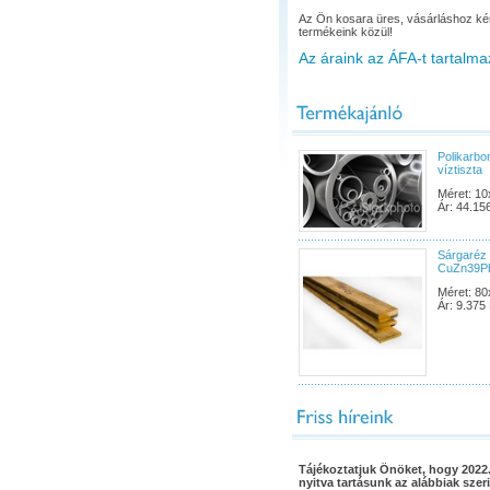
Az Ön kosara üres, vásárláshoz ké
termékeink közül!
Az áraink az ÁFA-t tartalma
Polikarbo
víztiszta
Méret: 1
Ár: 44.15
Sárgaréz 
CuZn39P
Méret: 80
Ár: 9.375 
Tájékoztatjuk Önöket, hogy 2022.
nyitva tartásunk az alábbiak szeri