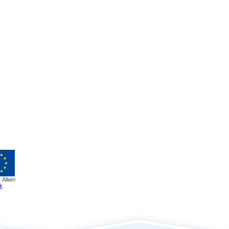
 Állam
k