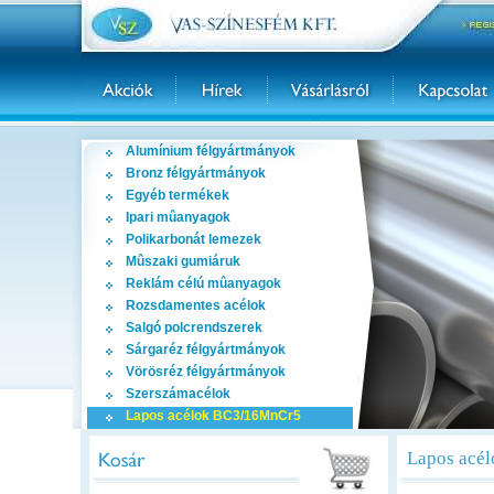
Alumínium félgyártmányok
Bronz félgyártmányok
Egyéb termékek
Ipari mûanyagok
Polikarbonát lemezek
Mûszaki gumiáruk
Reklám célú mûanyagok
Rozsdamentes acélok
Salgó polcrendszerek
Sárgaréz félgyártmányok
Vörösréz félgyártmányok
Szerszámacélok
Lapos acélok BC3/16MnCr5
Lapos acé