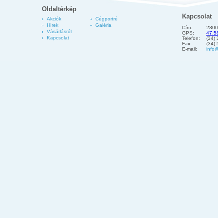
Oldaltérkép
Kapcsolat
Akciók
Cégportré
Hírek
Galéria
Cím:
2800
Vásárlásról
GPS:
47.5
Kapcsolat
Telefon:
(34)
Fax:
(34)
E-mail:
info