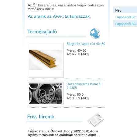
Az Ön kosara üres, vásárláshoz kérjük, válasszon
termékeink közül!
Név
Az áraink az ÁFA-t tartalmazzák.
Laposacél BC
Laposacél BC
Sárgaréz lapos rúd 40x30
Méret: 40x30
Ár: 6.750 Ft/kg
Rozsdamentes köracél
1.4305
Méret: 90,0
Ár: 3.559 Ft/kg
Tájékoztatjuk Önöket, hogy 2022.03.01-tõl a
nyitva tartásunk az alábbiak szerint alakul: -