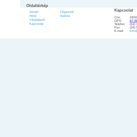
Oldaltérkép
Kapcsolat
Akciók
Cégportré
Hírek
Galéria
Cím:
2800
Vásárlásról
GPS:
47.5
Kapcsolat
Telefon:
(34)
Fax:
(34)
E-mail:
info