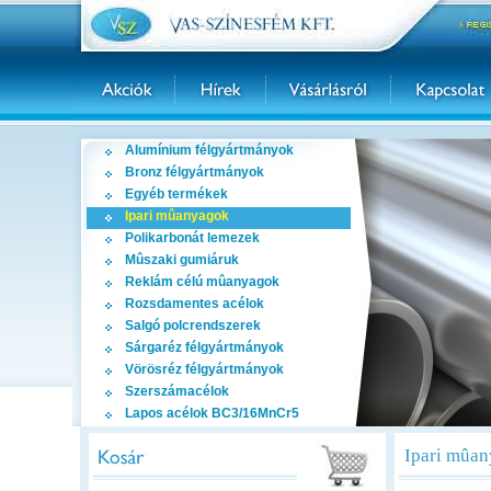
Alumínium félgyártmányok
Bronz félgyártmányok
Egyéb termékek
Ipari mûanyagok
Polikarbonát lemezek
Mûszaki gumiáruk
Reklám célú mûanyagok
Rozsdamentes acélok
Salgó polcrendszerek
Sárgaréz félgyártmányok
Vörösréz félgyártmányok
Szerszámacélok
Lapos acélok BC3/16MnCr5
Ipari mûa