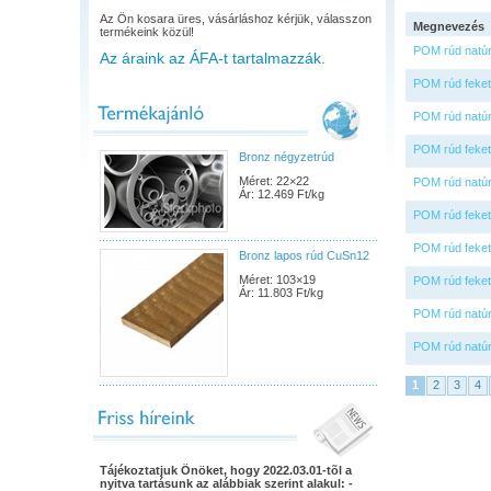
Az Ön kosara üres, vásárláshoz kérjük, válasszon
Megnevezés
termékeink közül!
POM rúd natú
Az áraink az ÁFA-t tartalmazzák.
POM rúd feket
POM rúd natú
POM rúd feket
Bronz négyzetrúd
Méret: 22×22
POM rúd natú
Ár: 12.469 Ft/kg
POM rúd feket
POM rúd feket
Bronz lapos rúd CuSn12
Méret: 103×19
POM rúd feket
Ár: 11.803 Ft/kg
POM rúd natú
POM rúd natú
1
2
3
4
Tájékoztatjuk Önöket, hogy 2022.03.01-tõl a
nyitva tartásunk az alábbiak szerint alakul: -