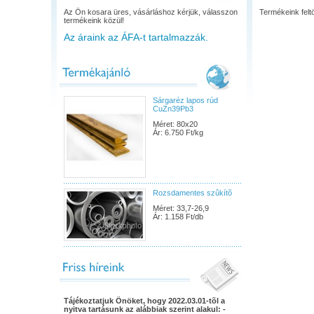
Az Ön kosara üres, vásárláshoz kérjük, válasszon
Termékeink feltö
termékeink közül!
Az áraink az ÁFA-t tartalmazzák.
Sárgaréz lapos rúd
CuZn39Pb3
Méret: 80x20
Ár: 6.750 Ft/kg
Rozsdamentes szûkítõ
Méret: 33,7-26,9
Ár: 1.158 Ft/db
Tájékoztatjuk Önöket, hogy 2022.03.01-tõl a
nyitva tartásunk az alábbiak szerint alakul: -