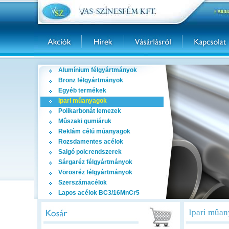
Alumínium félgyártmányok
Bronz félgyártmányok
Egyéb termékek
Ipari mûanyagok
Polikarbonát lemezek
Mûszaki gumiáruk
Reklám célú mûanyagok
Rozsdamentes acélok
Salgó polcrendszerek
Sárgaréz félgyártmányok
Vörösréz félgyártmányok
Szerszámacélok
Lapos acélok BC3/16MnCr5
Ipari mûan