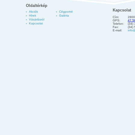
Oldaltérkép
Kapcsolat
Akciók
Cégportré
Hírek
Galéria
Cím:
2800
Vásárlásról
GPS:
47.5
Kapcsolat
Telefon:
(34)
Fax:
(34)
E-mail:
info