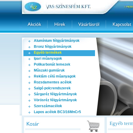
Alumínium félgyártmányok
Bronz félgyártmányok
Egyéb termékek
Ipari mûanyagok
Polikarbonát lemezek
Mûszaki gumiáruk
Reklám célú mûanyagok
Rozsdamentes acélok
Salgó polcrendszerek
Sárgaréz félgyártmányok
Vörösréz félgyártmányok
Szerszámacélok
Lapos acélok BC3/16MnCr5
Egyéb term