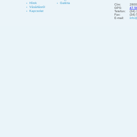
Hírek
Galéria
Cím:
2800
Vásárlásról
GPS:
47.5
Kapcsolat
Telefon:
(34)
Fax:
(34)
E-mail:
info