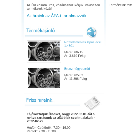
Az Ön kosara üres, vásárláshoz kérjük, válasszon
Termékeink feltö
termékeink közül!
Az áraink az ÁFA-t tartalmazzák.
Rozsdamentes lapos acél
1.4301
Méret: 60x15
Ár: 3.619 Ft/kg
Bronz négyzetrúd
Méret: 62x62
Ár: 11.896 Ft/kg
Tájékoztatjuk Önöket, hogy 2022.03.01-tõl a
nyitva tartásunk az alábbiak szerint alakul: -
2022-02-22
Hétfõ - Csütörtök: 7:30 - 16:00
Péntek: 7:30 - 15:00