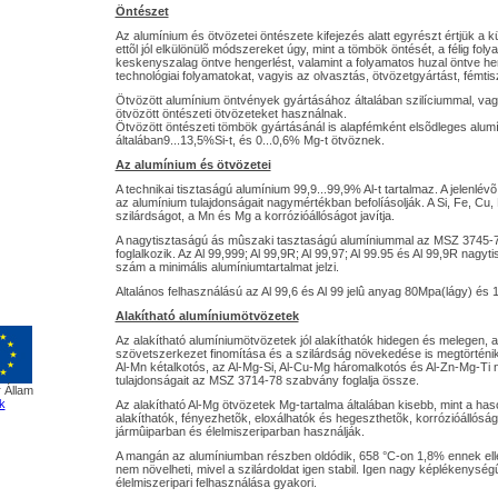
Öntészet
Az alumínium és ötvözetei öntészete kifejezés alatt egyrészt értjük a 
ettõl jól elkülönülõ módszereket úgy, mint a tömbök öntését, a félig fol
keskenyszalag öntve hengerlést, valamint a folyamatos huzal öntve he
technológiai folyamatokat, vagyis az olvasztás, ötvözetgyártást, fémtisz
Ötvözött alumínium öntvények gyártásához általában szilíciummal, va
ötvözött öntészeti ötvözeteket használnak.
Ötvözött öntészeti tömbök gyártásánál is alapfémként elsõdleges alum
általában9...13,5%Si-t, és 0...0,6% Mg-t ötvöznek.
Az alumínium és ötvözetei
A technikai tisztaságú alumínium 99,9...99,9% Al-t tartalmaz. A jelen
az alumínium tulajdonságait nagymértékban befolíásolják. A Si, Fe, Cu, M
szilárdságot, a Mn és Mg a korrózióállóságot javítja.
A nagytisztaságú ás mûszaki tasztaságú alumíniummal az MSZ 3745
foglalkozik. Az Al 99,999; Al 99,9R; Al 99,97; Al 99.95 és Al 99,9R nagy
szám a minimális alumíniumtartalmat jelzi.
Altalános felhasználású az Al 99,6 és Al 99 jelû anyag 80Mpa(lágy) és
Alakítható alumíniumötvözetek
Az alakítható alumíniumötvözetek jól alakíthatók hidegen és melegen, a
szövetszerkezet finomítása és a szilárdság növekedése is megtörténik.
Al-Mn kétalkotós, az Al-Mg-Si, Al-Cu-Mg háromalkotós és Al-Zn-Mg-Ti 
tulajdonságait az MSZ 3714-78 szabvány foglalja össze.
 Állam
k
Az alakítható Al-Mg ötvözetek Mg-tartalma általában kisebb, mint a has
alakíthatók, fényezhetõk, eloxálhatók és hegeszthetõk, korrózióállóságu
jármûiparban és élelmiszeriparban használják.
A mangán az alumíniumban részben oldódik, 658 °C-on 1,8% ennek elle
nem növelheti, mivel a szilárdoldat igen stabil. Igen nagy képlékenységû
élelmiszeripari felhasználása gyakori.