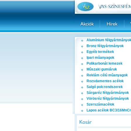
Alumínium félgyártmányo
Bronz félgyártmányok
Egyéb termékek
Ipari mûanyagok
Polikarbonát lemezek
Mûszaki gumiáruk
Reklám célú mûanyagok
Rozsdamentes acélok
Salgó polcrendszerek
Sárgaréz félgyártmányok
Vörösréz félgyártmányok
Szerszámacélok
Lapos acélok BC3/16MnCr