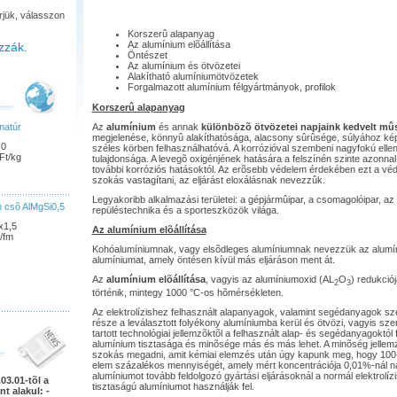
rjük, válasszon
Korszerû alapanyag
Az alumínium elõállítása
zzák.
Öntészet
Az alumínium és ötvözetei
Alakítható alumíniumötvözetek
Forgalmazott alumínium félgyártmányok, profilok
Korszerû alapanyag
natúr
Az
alumínium
és annak
különbözõ ötvözetei napjaink kedvelt mû
megjelenése, könnyû alakíthatósága, alacsony sûrûsége, súlyához képes
,0
széles körben felhasználhatóvá. A korrózióval szembeni nagyfokú ell
Ft/kg
tulajdonsága. A levegõ oxigénjének hatására a felszínén szinte azonnal 
további korróziós hatásoktól. Az erõsebb védelem érdekében ezt a vé
szokás vastagítani, az eljárást eloxálásnak nevezzûk.
Legyakoribb alkalmazási területei: a gépjármûipar, a csomagolóipar, az 
 csõ AlMgSi0,5
repüléstechnika és a sporteszközök világa.
x1,5
Az alumínium elõállítása
/fm
Kohóalumíniumnak, vagy elsõdleges alumíniumnak nevezzük az alumíni
alumíniumat, amely öntésen kívül más eljáráson ment át.
Az
alumínium elõállítása
, vagyis az alumíniumoxid (AL
O
) redukció
2
3
történik, mintegy 1000 °C-os hõmérsékleten.
Az elektrolízishez felhasznált alapanyagok, valamint segédanyagok s
része a leválasztott folyékony alumíniumba kerül és ötvözi, vagyis szen
tartott technológiai jellemzõktõl a felhasznált alap- és segédanyagokt
alumínium tisztasága és minõsége más és más lehet. A minõség jellemz
szokás megadni, amit kémiai elemzés után úgy kapunk meg, hogy 100
elem százalékos mennyiségét, amely mért koncentrációja 0,01%-nál n
alumíniumot tovább feldolgozó gyártási eljárásoknál a normál elektrolíz
03.01-tõl a
tisztaságú alumíniumot használják fel.
nt alakul: -