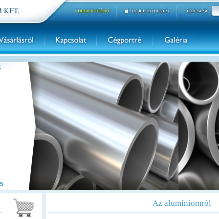
k
5
Az alumíniomról