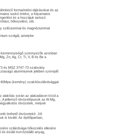
különbözõ formaöntési eljárásokat és az
yamatos tuskó öntést, a folyamatos
ngerlést és a hozzájuk tartozó
títást, hõkezelést, stb.
gy szilíciummal és magnéziummal
ínium szolgál, amelybe
lévõ kismennyiségõ szennyezõk azonban
g, Zn, Ag, Cr, Ti, V, B és Be a
-73 és MSZ 3747-73 szabvány
tisztaságú alumíniumok jelében szereplõ
 140Mpa (kemény) szakítószilárdsággal.
z alakítás során az alakadáson kívül a
 A jellemzõ ötvözettípusok az Al-Mg,
négyalkotós ötvözetek, melyek
onló önthetõ ötvözeteké. Jól
k is kiváló. Az építõiparban,
nére szilárdsága hõkezelés ellenére
 és kiváló korrózióálló anyag,