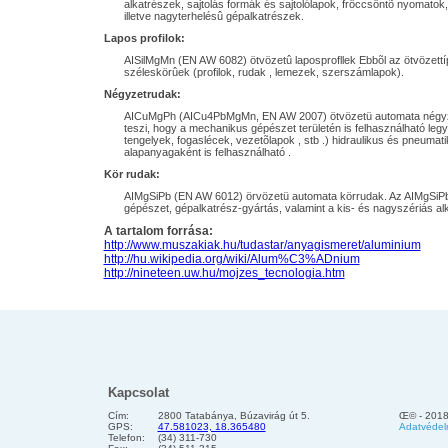
alkatrészek, sajtolás formák és sajtolólapok, fröccsöntõ nyomato
illetve nagyterhelésû gépalkatrészek.
Lapos profilok:
AISilMgMn (EN AW 6082) ötvözetû laposprofllek Ebbõl az ötvözettípu
széleskörûek (profilok, rudak , lemezek, szerszámlapok).
Négyzetrudak:
AICuMgPh (AICu4PbMgMn, EN AW 2007) ötvözetü automata négyze
teszi, hogy a mechanikus gépészet területén is felhasználható le
tengelyek, fogaslécek, vezetõlapok , stb .) hidraulikus és pneuma
alapanyagaként is felhasználható .
Kör rudak:
AIMgSiPb (EN AW 6012) örvözetü automata körrudak. Az AIMgSiPb f
gépészet, gépalkatrész-gyártás, valamint a kis- és nagyszériás al
A tartalom forrása:
http://www.muszakiak.hu/tudastar/anyagismeret/aluminium
http://hu.wikipedia.org/wiki/Alum%C3%ADnium
http://nineteen.uw.hu/mojzes_tecnologia.htm
Kapcsolat
Cím:
2800 Tatabánya, Búzavirág út 5.
Œ© - 2018
GPS:
47.581023, 18.365480
Adatvédelm
Telefon:
(34) 311-730