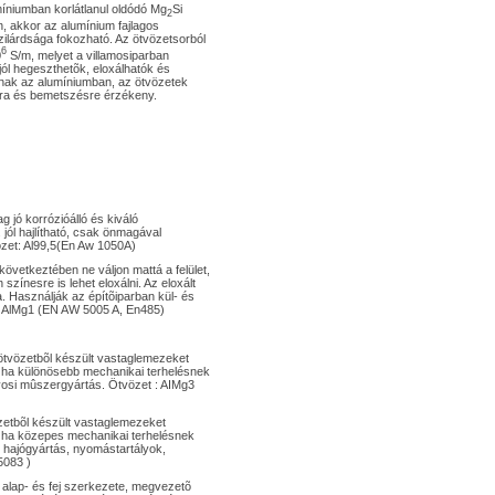
míniumban korlátlanul oldódó Mg
Si
2
, akkor az alumínium fajlagos
ilárdsága fokozható. Az ötvözetsorból
6
0
S/m, melyet a villamosiparban
ól hegeszthetõk, eloxálhatók és
dnak az alumíniumban, az ötvözetek
óra és bemetszésre érzékeny.
 jó korrózióálló és kiváló
 jól hajlítható, csak önmagával
zet: Al99,5(En Aw 1050A)
következtében ne váljon mattá a felület,
zínesre is lehet eloxálni. Az eloxált
. Használják az építõiparban kül- és
t: AlMg1 (EN AW 5005 A, En485)
tvözetbõl készült vastaglemezeket
 ha különösebb mechanikai terhelésnek
rvosi mûszergyártás. Ötvözet : AIMg3
tbõl készült vastaglemezeket
 ha közepes mechanikai terhelésnek
, hajógyártás, nyomástartályok,
5083 )
ap- és fej szerkezete, megvezetõ