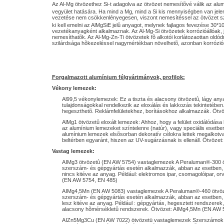
Az Al-Mg ötvözethez Si-t adagolva az ötvözet nemesítõvé válik az alu
vegyület hatására. Ha mind a Mg, mind a Si kis mennyiségben van jelen
vezetése nem csökkenlényegesen, viszont nemesítéssel az ötvözet sz
ki kell emelni az AlMgSiE jelû anyagot, melynek fajlagos fevezése 30*1
vezetékanyagként alkalmaznak. Az Al-Mg-Si ötvözetek korrózióállóak, j
nemesíthatõk. Az Al-Mg-Zn-Ti ötvözetek fõ alkotói korlátozaottan oldó
szilárdsága hõkezeléssel nagymértékban növelhetõ, azonban korrózi
Forgalmazott alumínium félgyártmányok, profilok:
Vékony lemezek:
Al99,5 vékonylemezek: Ez a tiszta és alacsony ötvözetû, lágy anyag
tulajdonságokkal rendelkezik az eloxálás és lakkozás tekintetében.
hegeszthetõ. Reklámfelületekhez, borításokhoz alkalmazzák. Ötvö
AlMg1 ötvözetû eloxált lemezek: Ahhoz, hogy a felület oxidálódása 
az alumínium lemezeket színtelenre (natúr), vagy speciális esetben s
alumínium lemezek elsõsorban dekoratív célokra lettek megalkotva
beltérben egyaránt, hiszen az UV-sugárzásnak is ellenáll. Ötvöze
Vastag lemezek:
AIMg3 ötvözetû (EN AW 5754) vastaglemezek A Peraluman®-300 ö
szerszám- és gépgyártás esetén alkalmazzák, abban az esetben,
nincs kitéve az anyag. Például: elektromos ipar, csomagolóipar, o
(EN AW 5754, EN 485)
AIMg4,5Mn (EN AW 5083) vastaglemezek A Peraluman®-460 ötvöze
szerszám- és gépgyártás esetén alkalmazzák, abban az esetben,
lesz kitéve az anyag. Például : gépgyártás, hegesztett rendszerek
alacsony hõmérsékletû rendszerek. Ötvözet: AIMg4,5Mn (EN AW 
AIZn5Mg3Cu (EN AW 7022) ötvözetü vastaglemezek Szerszámok al