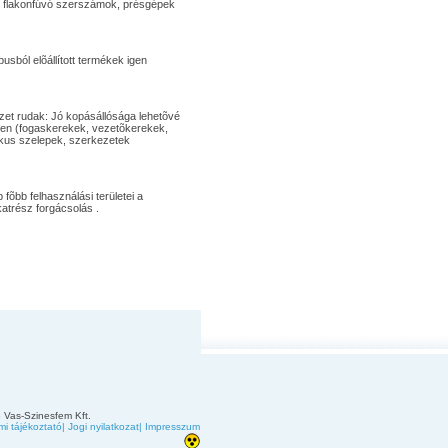
k, flakonfúvó szerszámok, présgépek
sból elõállított termékek igen
t rudak: Jó kopásállósága lehetõvé
gyen (fogaskerekek, vezetõkerekek,
tikus szelepek, szerkezetek
õbb felhasználási területei a
katrész forgácsolás .
 Vas-Szinesfem Kft.
i tájékoztató
|
Jogi nyilatkozat
|
Impresszum