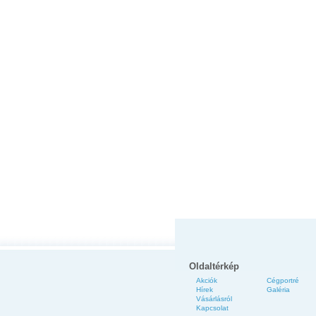
Oldaltérkép
Akciók
Cégportré
Hírek
Galéria
Vásárlásról
Kapcsolat