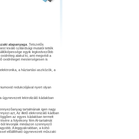
szaki alapanyaga
. Tetszetõs
t kiváló szilárdsági mutatói tették
enállóképessége egyik legkedvezõbb
oxidréteg alakul ki, ami megvédi a
dõ oxidréteget mesterségesen is
elektronika, a háztartási aszközök, a
umoxid redukciójával nyert olyan
ja úgynevezett lektrolizáló kádakban
zennyezõanyag tartalmának igen nagy
nyezi azt, Az illetõ elekronizáló kádban
ól föggõen az egyes kádakban termelt
ésére a folyékony fém Al-tartalmát
-ból levonják mindazon szennyezõ
agyobb. A leggyakrabban, a kohó
issel elõállítható úgynevezett mûszaki